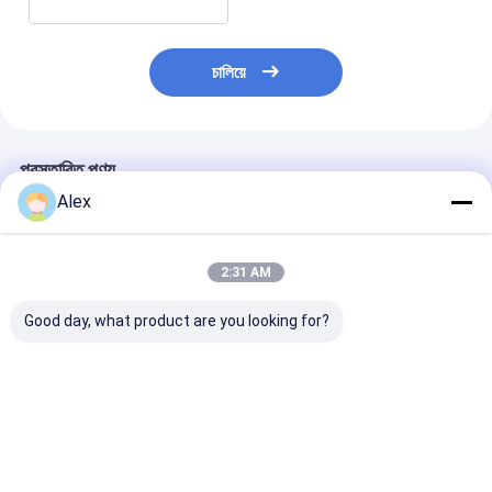
চালিয়ে
প্রস্তাবিত পণ্য
Alex
2:31 AM
Good day, what product are you looking for?
আইএসও সিই সার্টিফাইড ডিজেল
20KVA ISUZU Diesel
সুপার সাইলেন্ট ক্যানো
ইঞ্জিন জেনারেটর সেট সাউন্ডপ্রুফ
Engine Generator
জেনারেটর 30kva থে
ক্যানোপি ডিজেল পাওয়ার
Set Silent Type 3
500kva 400v 5
জেনারেটর 200 কেভিএ নীরব
Phase 50HZ
ফেজ 4 ওয়্যার ডিজেল
ডিজেল জেনারেটর
ভালো দাম
ভালো দাম
ভালো দাম