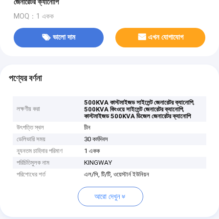
জেনারেটর ক্যানোপি
MOQ：1 একক
ভালো দাম
এখন যোগাযোগ
পণ্যের বর্ণনা
,
500KVA কাস্টমাইজড সাইলেন্ট জেনারেটর ক্যানোপি
লক্ষণীয় করা
,
500KVA কিংওয়ে সাইলেন্ট জেনারেটর ক্যানোপি
কাস্টমাইজড 500KVA ডিজেল জেনারেটর ক্যানোপি
উৎপত্তি স্থল
চীন
ডেলিভারি সময়
30 কর্মদিবস
ন্যূনতম চাহিদার পরিমাণ
1 একক
পরিচিতিমুলক নাম
KINGWAY
পরিশোধের শর্ত
এল/সি, টি/টি, ওয়েস্টার্ন ইউনিয়ন
আরো দেখুন