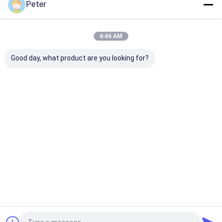
Peter
Site
সম্পর্কে
করুন
সাইট ম্যাপ
Privacy Policy
গুণ
গ্যাস জেনারেটর
চীন কারখানা.Copyright © 2026 Qingdao Kingway Industry
6:46 AM
Co., Ltd.. All Rights Reserved.
Good day, what product are you looking for?
বাড়ি
পণ্য
আমাদের সম্পর্কে