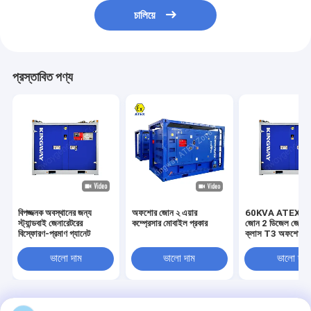
চালিয়ে
প্রস্তাবিত পণ্য
বিপজ্জনক অবস্থানের জন্য
অফশোর জোন ২ এয়ার
60KVA ATEX সার্ট
স্ট্যান্ডবাই জেনারেটরের
কম্প্রেসার মোবাইল প্রকার
জোন 2 ডিজেল জেনারেট
বিস্ফোরণ-প্রমাণ গ্যানেট
ক্লাস T3 অফশোর প্ল্য
ব্যবহার বিস্ফোরণ প্রত
ডিজেল জেনারেটর সেট
ভালো দাম
ভালো দাম
ভালো দাম
বাড়ি
আমাদের
আমাদের সাথে যোগাযোগ
Desktop