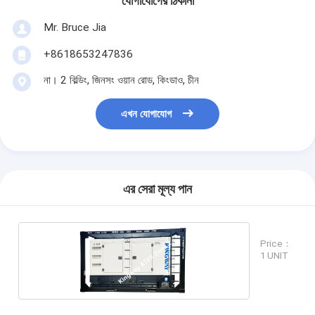
যোগাযোগের ঠিকানা
Mr. Bruce Jia
+8618653247836
না। 2 বিল্ডিং, জিনসং ওয়ান রোড, কিংডাও, চীন
এখন যোগাযোগ
এর সেরা মূল্য পান
Price：
1 UNIT