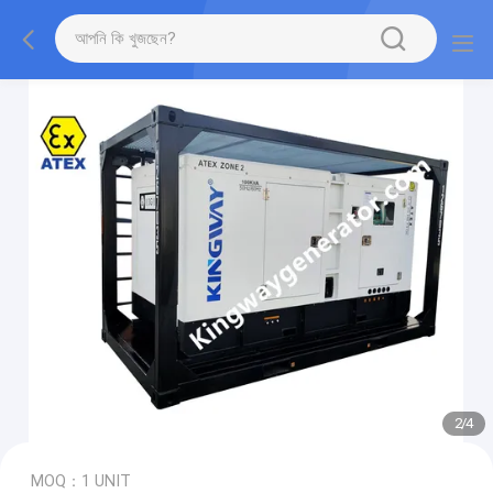
2
/
4
MOQ：1 UNIT