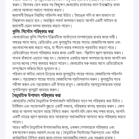
করুন। ক্লিনার যোগ করার পর কিছুক্ষণ জেনারেটর চালানোর ফলে ইনজেক্টরে থাকা
কোনো আমানত সরাতে সাহায্য করবে।
জ্বালানী ট্যাঙ্ক নিয়মিত পরিদর্শন করা উচিত। ট্যাঙ্কে পলি বা জল থাকলে তা
নিষ্কাশন করতে হবে। অবাঞ্ছিত পদার্থ অপসারণ করতে আপনি একটি সাইফন বা
জ্বালানী ড্রেন ভালভ ব্যবহার করতে পারেন।
কুলিং সিস্টেম পরিষ্কার করা
জেনারেটরের কুলিং সিস্টেম ইঞ্জিনটিকে সর্বোত্তম তাপমাত্রায় রাখার জন্য দায়ী।
সময়ের সাথে সাথে, রেডিয়েটর এবং কুল্যান্টের পায়ের পাতার মোজাবিশেষ ময়লা এবং
ধ্বংসাবশেষ জমা করতে পারে, যা শীতল করার দক্ষতাকে প্রভাবিত করতে পারে।
রেডিয়েটরের পাখনা পরিষ্কার করার জন্য একটি নরম - ব্রিস্টল ব্রাশ ব্যবহার করুন।
পাখনা বাঁকানো এড়াতে নম্র হন। যেকোনো একগুঁয়ে ময়লা অপসারণের জন্য আপনি কম
চাপের জলের স্প্রে ব্যবহার করতে পারেন। জেনারেটর শুরু করার আগে রেডিয়েটরকে
সম্পূর্ণরূপে শুকিয়ে দিতে ভুলবেন না।
পরিধান বা ক্ষতির কোনো চিহ্নের জন্য কুল্যান্টের পায়ের পাতার মোজাবিশেষ পরিদর্শন
করুন। প্রয়োজনে পায়ের পাতার মোজাবিশেষ প্রতিস্থাপন করুন। কুল্যান্টের স্তর
পরীক্ষা করুন এবং প্রয়োজনে এটি উপরে রাখুন। জেনারেটর প্রস্তুতকারকের দ্বারা
সুপারিশকৃত কুল্যান্ট ব্যবহার করুন।
বৈদ্যুতিক উপাদান পরিষ্কার করা
জেনারেটর সেটের বৈদ্যুতিক উপাদানগুলি অতিরিক্ত যত্ন সহ পরিষ্কার করা উচিত।
টার্মিনাল এবং সংযোগগুলি মুছতে একটি শুকনো, পরিষ্কার কাপড় ব্যবহার করুন। কোন
জারা বা আলগা সংযোগ আছে নিশ্চিত করুন. আপনি যদি কোন ক্ষয় লক্ষ্য করেন, আপনি
একটি তারের ব্রাশ ব্যবহার করে আক্রান্ত স্থানগুলিকে আলতো করে পরিষ্কার করতে
পারেন।
আরও জটিল বৈদ্যুতিক উপাদানগুলির জন্য, একজন পেশাদারকে পরিষ্কার এবং
রক্ষণাবেক্ষণ করার পরামর্শ দেওয়া হয়। বৈদ্যুতিক সিস্টেমের নিরাপত্তা এবং সঠিক
কার্যকারিতা নিশ্চিত করার জন্য তাদের প্রয়োজনীয় দক্ষতা এবং সরঞ্জাম রয়েছে।