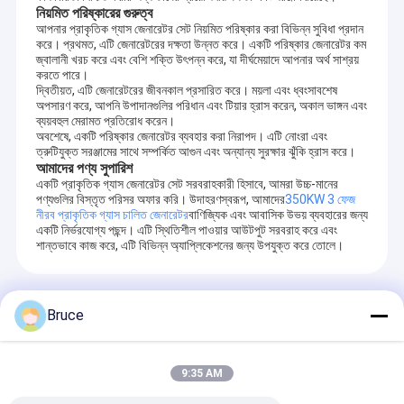
নিয়মিত পরিষ্কারের গুরুত্ব
আপনার প্রাকৃতিক গ্যাস জেনারেটর সেট নিয়মিত পরিষ্কার করা বিভিন্ন সুবিধা প্রদান
করে। প্রথমত, এটি জেনারেটরের দক্ষতা উন্নত করে। একটি পরিষ্কার জেনারেটর কম
জ্বালানী খরচ করে এবং বেশি শক্তি উৎপন্ন করে, যা দীর্ঘমেয়াদে আপনার অর্থ সাশ্রয়
করতে পারে।
দ্বিতীয়ত, এটি জেনারেটরের জীবনকাল প্রসারিত করে। ময়লা এবং ধ্বংসাবশেষ
অপসারণ করে, আপনি উপাদানগুলির পরিধান এবং টিয়ার হ্রাস করেন, অকাল ভাঙ্গন এবং
ব্যয়বহুল মেরামত প্রতিরোধ করেন।
অবশেষে, একটি পরিষ্কার জেনারেটর ব্যবহার করা নিরাপদ। এটি নোংরা এবং
ত্রুটিযুক্ত সরঞ্জামের সাথে সম্পর্কিত আগুন এবং অন্যান্য সুরক্ষার ঝুঁকি হ্রাস করে।
আমাদের পণ্য সুপারিশ
একটি প্রাকৃতিক গ্যাস জেনারেটর সেট সরবরাহকারী হিসাবে, আমরা উচ্চ-মানের
পণ্যগুলির বিস্তৃত পরিসর অফার করি। উদাহরণস্বরূপ, আমাদের
350KW 3 ফেজ
নীরব প্রাকৃতিক গ্যাস চালিত জেনারেটর
বাণিজ্যিক এবং আবাসিক উভয় ব্যবহারের জন্য
একটি নির্ভরযোগ্য পছন্দ। এটি স্থিতিশীল পাওয়ার আউটপুট সরবরাহ করে এবং
শান্তভাবে কাজ করে, এটি বিভিন্ন অ্যাপ্লিকেশনের জন্য উপযুক্ত করে তোলে।
প্রস্তাবিত পণ্য
বাড়ি
Bruce
পণ্য
9:35 AM
আমাদের সম্পর্কে