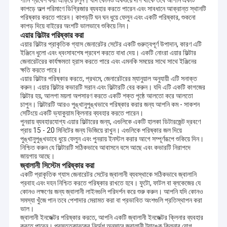
পানি প্রবেশ করা এড়িয়ে চলুন। যদি কোনও একগুঁয়ে দাগ থাকে তবে আপনি একটি
কাপড়ে অল্প পরিমাণে ডিগ্রিজার ব্যবহার করতে পারেন এবং সাবধানে আক্রান্ত স্থানটি
পরিষ্কার করতে পারেন। কাপড়টি ঘন ঘন ধুয়ে ফেলুন এবং একটি পরিষ্কার, শুকনো
কাপড় দিয়ে বাইরের অংশটি ভালভাবে শুকিয়ে নিন।
এয়ার ফিল্টার পরিষ্কার করা
এয়ার ফিল্টার প্রাকৃতিক গ্যাস জেনারেটর সেটের একটি গুরুত্বপূর্ণ উপাদান, কারণ এটি
ইঞ্জিনে ধুলো এবং ধ্বংসাবশেষ প্রবেশ করতে বাধা দেয়। একটি নোংরা এয়ার ফিল্টার
জেনারেটরের কার্যক্ষমতা হ্রাস করতে পারে এবং এমনকি সময়ের সাথে সাথে ইঞ্জিনের
ক্ষতি করতে পারে।
এয়ার ফিল্টার পরিষ্কার করতে, প্রথমে, জেনারেটরের ম্যানুয়াল অনুযায়ী এটি সনাক্ত
করুন। এয়ার ফিল্টার কভারটি সরান এবং ফিল্টারটি বের করুন। যদি এটি একটি কাগজের
ফিল্টার হয়, আলগা ময়লা অপসারণ করতে একটি শক্ত পৃষ্ঠে আলতো করে আলতো
চাপুন। ফিল্টারটি আরও পুঙ্খানুপুঙ্খভাবে পরিষ্কার করার জন্য আপনি কম - সাকশন
সেটিংয়ে একটি ভ্যাকুয়াম ক্লিনার ব্যবহার করতে পারেন।
পুনরায় ব্যবহারযোগ্য এয়ার ফিল্টারের জন্য, এগুলিকে একটি হালকা ডিটারজেন্ট দ্রবণে
প্রায় 15 - 20 মিনিটের জন্য ভিজিয়ে রাখুন। এগুলিকে পরিষ্কার জল দিয়ে
পুঙ্খানুপুঙ্খভাবে ধুয়ে ফেলুন এবং পুনরায় ইনস্টল করার আগে সম্পূর্ণরূপে শুকিয়ে দিন।
নিশ্চিত করুন যে ফিল্টারটি সঠিকভাবে আবাসনে বসে আছে এবং কভারটি নিরাপদে
জায়গায় আছে।
জ্বালানী সিস্টেম পরিষ্কার করা
একটি প্রাকৃতিক গ্যাস জেনারেটর সেটের জ্বালানী ব্যবস্থাকে সঠিকভাবে জ্বালানি
প্রবাহ এবং দহন নিশ্চিত করতে পরিষ্কার রাখতে হবে। ফুটো, ফাটল বা ব্লকেজের যে
কোনও লক্ষণের জন্য জ্বালানী লাইনগুলি পরিদর্শন করে শুরু করুন। আপনি যদি কোনও
সমস্যা খুঁজে পান তবে পেশাদার মেরামত করা বা প্রভাবিত অংশগুলি প্রতিস্থাপন করা
ভাল।
জ্বালানী ইনজেক্টর পরিষ্কার করতে, আপনি একটি জ্বালানী ইনজেক্টর ক্লিনার ব্যবহার
করতে পারেন। প্রস্তুতকারকের নির্দেশ অনুসারে জ্বালানী ট্যাঙ্কে ক্লিনার যোগ