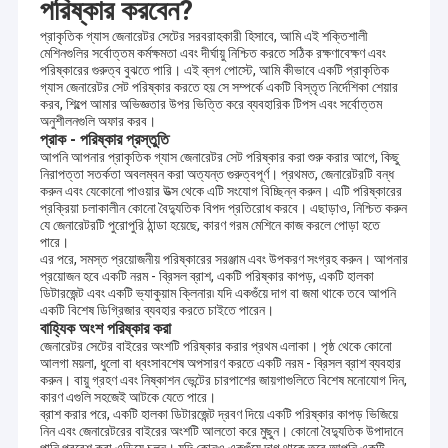
পরিষ্কার করবেন?
প্রাকৃতিক গ্যাস জেনারেটর সেটের সরবরাহকারী হিসাবে, আমি এই শক্তিশালী
মেশিনগুলির সর্বোত্তম কর্মক্ষমতা এবং দীর্ঘায়ু নিশ্চিত করতে সঠিক রক্ষণাবেক্ষণ এবং
পরিষ্কারের গুরুত্ব বুঝতে পারি। এই ব্লগ পোস্টে, আমি কীভাবে একটি প্রাকৃতিক
গ্যাস জেনারেটর সেট পরিষ্কার করতে হয় সে সম্পর্কে একটি বিস্তৃত নির্দেশিকা শেয়ার
করব, শিল্পে আমার অভিজ্ঞতার উপর ভিত্তি করে ব্যবহারিক টিপস এবং সর্বোত্তম
অনুশীলনগুলি অফার করব।
প্রাক - পরিষ্কার প্রস্তুতি
আপনি আপনার প্রাকৃতিক গ্যাস জেনারেটর সেট পরিষ্কার করা শুরু করার আগে, কিছু
নিরাপত্তা সতর্কতা অবলম্বন করা অত্যন্ত গুরুত্বপূর্ণ। প্রথমত, জেনারেটরটি বন্ধ
করুন এবং যেকোনো পাওয়ার উত্স থেকে এটি সংযোগ বিচ্ছিন্ন করুন। এটি পরিষ্কারের
প্রক্রিয়া চলাকালীন কোনো বৈদ্যুতিক বিপদ প্রতিরোধ করবে। এছাড়াও, নিশ্চিত করুন
যে জেনারেটরটি পুরোপুরি ঠান্ডা হয়েছে, কারণ গরম মেশিনে কাজ করলে পোড়া হতে
পারে।
এর পরে, সমস্ত প্রয়োজনীয় পরিষ্কারের সরঞ্জাম এবং উপকরণ সংগ্রহ করুন। আপনার
প্রয়োজন হবে একটি নরম - ব্রিসল ব্রাশ, একটি পরিষ্কার কাপড়, একটি হালকা
ডিটারজেন্ট এবং একটি ভ্যাকুয়াম ক্লিনার৷ যদি একগুঁয়ে দাগ বা জমা থাকে তবে আপনি
একটি বিশেষ ডিগ্রিজার ব্যবহার করতে চাইতে পারেন।
বাহ্যিক অংশ পরিষ্কার করা
জেনারেটর সেটের বাইরের অংশটি পরিষ্কার করার প্রথম এলাকা। পৃষ্ঠ থেকে কোনো
আলগা ময়লা, ধুলো বা ধ্বংসাবশেষ অপসারণ করতে একটি নরম - ব্রিসল ব্রাশ ব্যবহার
করুন। বায়ু গ্রহণ এবং নিষ্কাশন ভেন্টের চারপাশের জায়গাগুলিতে বিশেষ মনোযোগ দিন,
কারণ এগুলি সহজেই আটকে যেতে পারে।
ব্রাশ করার পরে, একটি হালকা ডিটারজেন্ট দ্রবণ দিয়ে একটি পরিষ্কার কাপড় ভিজিয়ে
নিন এবং জেনারেটরের বাইরের অংশটি আলতো করে মুছুন। কোনো বৈদ্যুতিক উপাদানে