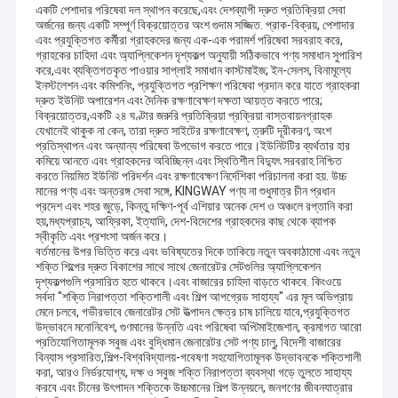
একটি পেশাদার পরিষেবা দল স্থাপন করেছে,এবং দেশব্যাপী দ্রুত প্রতিক্রিয়া সেবা
অর্জনের জন্য একটি সম্পূর্ণ বিক্রয়োত্তর অংশ গুদাম সজ্জিত. প্রাক-বিক্রয়, পেশাদার
এবং প্রযুক্তিগত কর্মীরা গ্রাহকদের জন্য এক-এক পরামর্শ পরিষেবা সরবরাহ করে,
গ্রাহকের চাহিদা এবং অ্যাপ্লিকেশন দৃশ্যকল্প অনুযায়ী সঠিকভাবে পণ্য সমাধান সুপারিশ
করে,এবং ব্যক্তিগতকৃত পাওয়ার সাপ্লাই সমাধান কাস্টমাইজ; ইন-সেলস, বিনামূল্যে
ইনস্টলেশন এবং কমিশনিং, প্রযুক্তিগত প্রশিক্ষণ পরিষেবা প্রদান করে যাতে গ্রাহকরা
দ্রুত ইউনিট অপারেশন এবং দৈনিক রক্ষণাবেক্ষণ দক্ষতা আয়ত্ত করতে পারে;
বিক্রয়োত্তর,একটি ২৪ ঘণ্টার জরুরি প্রতিক্রিয়া প্রক্রিয়া বাস্তবায়নগ্রাহক
যেখানেই থাকুক না কেন, তারা দ্রুত সাইটের রক্ষণাবেক্ষণ, ত্রুটি দূরীকরণ, অংশ
প্রতিস্থাপন এবং অন্যান্য পরিষেবা উপভোগ করতে পারে।ইউনিটটির ব্যর্থতার হার
কমিয়ে আনতে এবং গ্রাহকদের অবিচ্ছিন্ন এবং স্থিতিশীল বিদ্যুৎ সরবরাহ নিশ্চিত
করতে নিয়মিত ইউনিট পরিদর্শন এবং রক্ষণাবেক্ষণ নির্দেশিকা পরিচালনা করা হয়. উচ্চ
মানের পণ্য এবং অন্তরঙ্গ সেবা সঙ্গে, KINGWAY পণ্য না শুধুমাত্র চীন প্রধান
প্রদেশ এবং শহর জুড়ে, কিন্তু দক্ষিণ-পূর্ব এশিয়ার অনেক দেশ ও অঞ্চলে রপ্তানি করা
হয়,মধ্যপ্রাচ্য, আফ্রিকা, ইত্যাদি, দেশ-বিদেশের গ্রাহকদের কাছ থেকে ব্যাপক
স্বীকৃতি এবং প্রশংসা অর্জন করে।
বর্তমানের উপর ভিত্তি করে এবং ভবিষ্যতের দিকে তাকিয়ে নতুন অবকাঠামো এবং নতুন
শক্তি শিল্পের দ্রুত বিকাশের সাথে সাথে জেনারেটর সেটগুলির অ্যাপ্লিকেশন
দৃশ্যকল্পগুলি প্রসারিত হতে থাকবে।এবং বাজারের চাহিদা বাড়তে থাকবে. কিংওয়ে
সর্বদা "শক্তি নিরাপত্তা শক্তিশালী এবং শিল্প আপগ্রেড সাহায্য" এর মূল অভিপ্রায়
মেনে চলবে, গভীরভাবে জেনারেটর সেট উত্পাদন ক্ষেত্র চাষ চালিয়ে যাবে,প্রযুক্তিগত
উদ্ভাবনে মনোনিবেশ, গুণমানের উন্নতি এবং পরিষেবা অপ্টিমাইজেশান, ক্রমাগত আরো
প্রতিযোগিতামূলক সবুজ এবং বুদ্ধিমান জেনারেটর সেট পণ্য চালু, বিদেশী বাজারের
বিন্যাস প্রসারিত,শিল্প-বিশ্ববিদ্যালয়-গবেষণা সহযোগিতামূলক উদ্ভাবনকে শক্তিশালী
করা, আরও নির্ভরযোগ্য, দক্ষ ও সবুজ শক্তি নিরাপত্তা ব্যবস্থা গড়ে তুলতে সাহায্য
করবে এবং চীনের উৎপাদন শক্তিকে উচ্চমানের শিল্প উন্নয়নে, জনগণের জীবনযাত্রার