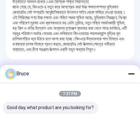
উন্নতিতে অবদান রাখবে।এবং বৈশ্বিক শক্তি নিরাপত্তা.
জানা গেছে যে, কিংওয়ে-র নতুন করে আপগ্রেড করা উচ্চ ক্ষমতাসম্পন্ন বুদ্ধিমান
জেনারেটর সেট সম্প্রতি আনুষ্ঠানিকভাবে উৎপাদন লাইন থেকে নামিয়ে দেওয়া হয়েছে।
এই সিরিজের পণ্য উচ্চ দক্ষতা এবং শক্তি সঞ্চয় সুবিধা আছে, বুদ্ধিমান নিয়ন্ত্রণ, নিঃশব্দ
এবং পরিবেশ সুরক্ষা এবং ব্যাপকভাবে বড় ডেটা সেন্টার, নতুন শক্তি সমর্থনকারী সুবিধা,
বড় শিল্প ও খনির উদ্যোগ এবং অন্যান্য দৃশ্যকল্প ব্যবহার করা যেতে পারে.বর্তমানে, এটি
প্রচুর পরিমাণে অর্ডার পেয়েছে এবং ভবিষ্যতে কিংওয়েয়ের পারফরম্যান্স বৃদ্ধির মূল
চালিকাশক্তি হয়ে উঠবে বলে আশা করা হচ্ছে।কিংওয়ে উদ্ভাবনকে পাল হিসাবে এবং
গুণমানকে চালক হিসাবে গ্রহণ করবে, জেনারেটর সেট উত্পাদন ক্ষেত্রে গভীরতা
অব্যাহত, এবং চীনা সরঞ্জাম উত্পাদন একটি নতুন অধ্যায় লিখুন।
প্রস্তাবিত পণ্য
Bruce
7:37 PM
বাড়ি
Good day, what product are you looking for?
পণ্য
কিংওয়ে ২৮০০ কিলোওয়াট
জেনারেটর পরীক্ষার জন্য
অফশোর জোন ২ এয়ার
আমাদের সম্পর্কে
ইন্টেলিজেন্ট রেসিসিভ এবং
Kingway KW2800
কম্প্রেসার মোবাইল প্
ইন্ডাকটিভ লোড ব্যাংক
ইন্টেলিজেন্ট রেজিস্টিভ এবং