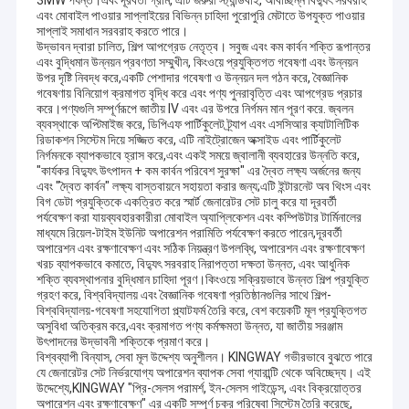
3MW পর্যন্ত।এবং দূরবর্তী গ্রাম, এটি জরুরী স্ট্যান্ডবাই, অবিচ্ছিন্ন বিদ্যুৎ সরবরাহ
এবং মোবাইল পাওয়ার সাপ্লাইয়ের বিভিন্ন চাহিদা পুরোপুরি মেটাতে উপযুক্ত পাওয়ার
সাপ্লাই সমাধান সরবরাহ করতে পারে।
উদ্ভাবন দ্বারা চালিত, শিল্প আপগ্রেড নেতৃত্ব। সবুজ এবং কম কার্বন শক্তি রূপান্তর
এবং বুদ্ধিমান উন্নয়ন প্রবণতা সম্মুখীন, কিংওয়ে প্রযুক্তিগত গবেষণা এবং উন্নয়ন
উপর দৃষ্টি নিবদ্ধ করে,একটি পেশাদার গবেষণা ও উন্নয়ন দল গঠন করে, বৈজ্ঞানিক
গবেষণায় বিনিয়োগ ক্রমাগত বৃদ্ধি করে এবং পণ্য পুনরাবৃত্তি এবং আপগ্রেড প্রচার
করে।পণ্যগুলি সম্পূর্ণরূপে জাতীয় IV এবং এর উপরে নির্গমন মান পূরণ করে. জ্বলন
ব্যবস্থাকে অপ্টিমাইজ করে, ডিপিএফ পার্টিকুলেট ট্র্যাপ এবং এসসিআর ক্যাটালিটিক
রিডাকশন সিস্টেম দিয়ে সজ্জিত করে, এটি নাইট্রোজেন অক্সাইড এবং পার্টিকুলেট
নির্গমনকে ব্যাপকভাবে হ্রাস করে,এবং একই সময়ে জ্বালানী ব্যবহারের উন্নতি করে,
"কার্যকর বিদ্যুৎ উৎপাদন + কম কার্বন পরিবেশ সুরক্ষা" এর দ্বৈত লক্ষ্য অর্জনের জন্য
এবং "দ্বৈত কার্বন" লক্ষ্য বাস্তবায়নে সহায়তা করার জন্য;এটি ইন্টারনেট অব থিংস এবং
বিগ ডেটা প্রযুক্তিকে একত্রিত করে স্মার্ট জেনারেটর সেট চালু করে যা দূরবর্তী
পর্যবেক্ষণ করা যায়ব্যবহারকারীরা মোবাইল অ্যাপ্লিকেশন এবং কম্পিউটার টার্মিনালের
মাধ্যমে রিয়েল-টাইম ইউনিট অপারেশন পরামিতি পর্যবেক্ষণ করতে পারেন,দূরবর্তী
অপারেশন এবং রক্ষণাবেক্ষণ এবং সঠিক নিয়ন্ত্রণ উপলব্ধি, অপারেশন এবং রক্ষণাবেক্ষণ
খরচ ব্যাপকভাবে কমাতে, বিদ্যুৎ সরবরাহ নিরাপত্তা দক্ষতা উন্নত, এবং আধুনিক
শক্তি ব্যবস্থাপনার বুদ্ধিমান চাহিদা পূরণ।কিংওয়ে সক্রিয়ভাবে উন্নত শিল্প প্রযুক্তি
গ্রহণ করে, বিশ্ববিদ্যালয় এবং বৈজ্ঞানিক গবেষণা প্রতিষ্ঠানগুলির সাথে শিল্প-
বিশ্ববিদ্যালয়-গবেষণা সহযোগিতা প্ল্যাটফর্ম তৈরি করে, বেশ কয়েকটি মূল প্রযুক্তিগত
অসুবিধা অতিক্রম করে,এবং ক্রমাগত পণ্য কর্মক্ষমতা উন্নত, যা জাতীয় সরঞ্জাম
উৎপাদনের উদ্ভাবনী শক্তিকে প্রমাণ করে।
বিশ্বব্যাপী বিন্যাস, সেবা মূল উদ্দেশ্য অনুশীলন। KINGWAY গভীরভাবে বুঝতে পারে
যে জেনারেটর সেট নির্ভরযোগ্য অপারেশন ব্যাপক সেবা গ্যারান্টি থেকে অবিচ্ছেদ্য। এই
উদ্দেশ্যে,KINGWAY "প্রি-সেলস পরামর্শ, ইন-সেলস গাইডেন্স, এবং বিক্রয়োত্তর
অপারেশন এবং রক্ষণাবেক্ষণ" এর একটি সম্পূর্ণ চক্র পরিষেবা সিস্টেম তৈরি করেছে,