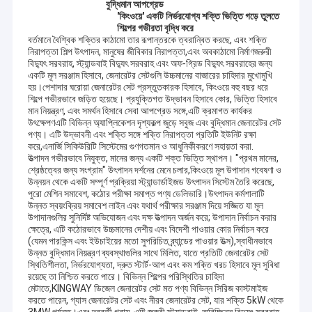
বুদ্ধিমান
আপগ্রেড
'কিংওয়ে' একটি নির্ভরযোগ্য শক্তি ভিত্তি গড়ে তুলতে
শিল্পের গভীরতা বৃদ্ধি করে
বর্তমানে বৈশ্বিক শক্তির কাঠামো তার রূপান্তরকে ত্বরান্বিত করছে, এবং শক্তি
নিরাপত্তা শিল্প উৎপাদন, মানুষের জীবিকার নিরাপত্তা,এবং অবকাঠামো নির্মাণজরুরী
বিদ্যুৎ সরবরাহ, স্ট্যান্ডবাই বিদ্যুৎ সরবরাহ এবং অফ-গ্রিড বিদ্যুৎ সরবরাহের জন্য
একটি মূল সরঞ্জাম হিসাবে, জেনারেটর সেটগুলি উচ্চমানের বাজারের চাহিদার মুখোমুখি
হয়।পেশাদার ঘরোয়া জেনারেটর সেট প্রস্তুতকারক হিসাবে, কিংওয়ে বহু বছর ধরে
শিল্পে গভীরভাবে জড়িত হয়েছে। প্রযুক্তিগত উদ্ভাবন হিসাবে কোর, ভিত্তি হিসাবে
মান নিয়ন্ত্রণ, এবং সমর্থন হিসাবে সেবা আপগ্রেড সঙ্গে,এটি ক্রমাগত কার্যকর
উৎক্ষেপণএটি বিভিন্ন অ্যাপ্লিকেশন দৃশ্যকল্প জুড়ে সবুজ এবং বুদ্ধিমান জেনারেটর সেট
পণ্য। এটি উদ্ভাবনী এবং শক্তি সঙ্গে শক্তি নিরাপত্তা প্রতিটি ইউনিট রক্ষা
করে,এনার্জি সিকিউরিটি সিস্টেমের গুণগতমান ও আধুনিকীকরণে সহায়তা করা.
উত্পাদন গভীরভাবে নিযুক্ত, মানের জন্য একটি শক্ত ভিত্তি স্থাপন। "প্রথম মানের,
শ্রেষ্ঠত্বের জন্য সংগ্রাম" উৎপাদন দর্শনের মেনে চলার,কিংওয়ে মূল উপাদান গবেষণা ও
উন্নয়ন থেকে একটি সম্পূর্ণ প্রক্রিয়া স্ট্যান্ডার্ডাইজড উৎপাদন সিস্টেম তৈরি করেছে,
পুরো মেশিন সমাবেশ, কঠোর পরীক্ষা সমাপ্ত পণ্য ডেলিভারি।উৎপাদন কর্মশালাটি
উন্নত স্বয়ংক্রিয় সমাবেশ লাইন এবং যথার্থ পরীক্ষার সরঞ্জাম দিয়ে সজ্জিত যা মূল
উপাদানগুলির সুনির্দিষ্ট অভিযোজন এবং দক্ষ উত্পাদন অর্জন করে; উপাদান নির্বাচন করার
ক্ষেত্রে, এটি কঠোরভাবে উচ্চমানের দেশীয় এবং বিদেশী পাওয়ার কোর নির্বাচন করে
(যেমন পারকিন্স এবং ইউচাইয়ের মতো সুপরিচিত ব্র্যান্ডের পাওয়ার উত্স),স্বাধীনভাবে
উন্নত বুদ্ধিমান নিয়ন্ত্রণ ব্যবস্থাগুলির সাথে মিলিত, যাতে প্রতিটি জেনারেটর সেট
স্থিতিশীলতা, নির্ভরযোগ্যতা, দ্রুত স্টার্ট-আপ এবং কম শক্তি খরচ হিসাবে মূল সুবিধা
রয়েছে তা নিশ্চিত করতে পারে। বিভিন্ন শিল্পের পরিস্থিতির চাহিদা
মেটাতে,KINGWAY ডিজেল জেনারেটর সেট মত পণ্য বিভিন্ন সিরিজ কাস্টমাইজ
করতে পারেন, গ্যাস জেনারেটর সেট এবং নীরব জেনারেটর সেট, যার শক্তি 5kW থেকে