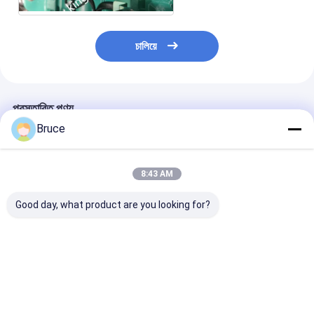
চালিয়ে
প্রস্তাবিত পণ্য
Bruce
8:43 AM
Good day, what product are you looking for?
ATEX জোন ২ সার্টিফাইড ১০০
100kVA বিস্ফোরণ-প্রমাণ
200kW ATEX জো
কেভিএ মেরিন এক্সপ্লোশন প্রুফ
মেরিন জেনারেটর ইঞ্জিন সহ,
এক্স-প্রুফ ডিজেল জেন
জেনারেটর সেট DNV ২.৭-১
ATEX জোন 2 & DNV
সিস্টেম (টি 3), D
অফশোর কন্টেইনার সহ
2.7-1 সম্মতি
সার্টিফাইড অফশোর লি
ক্র্যাশ ফ্রেমে মাউন্ট কর
ভালো দাম
ভালো দাম
ভালো দাম