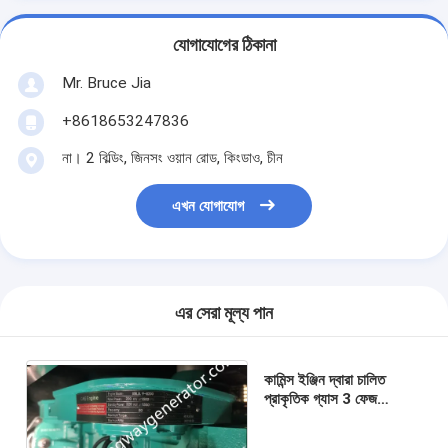
যোগাযোগের ঠিকানা
Mr. Bruce Jia
+8618653247836
না। 2 বিল্ডিং, জিনসং ওয়ান রোড, কিংডাও, চীন
এখন যোগাযোগ
এর সেরা মূল্য পান
কামিন্স ইঞ্জিন দ্বারা চালিত
প্রাকৃতিক গ্যাস 3 ফেজ
জেনারেটর 220KW
275KVA