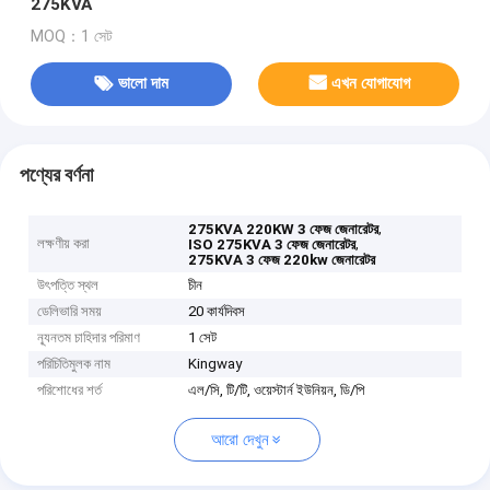
275KVA
MOQ：1 সেট
ভালো দাম
এখন যোগাযোগ
পণ্যের বর্ণনা
,
275KVA 220KW 3 ফেজ জেনারেটর
লক্ষণীয় করা
,
ISO 275KVA 3 ফেজ জেনারেটর
275KVA 3 ফেজ 220kw জেনারেটর
উৎপত্তি স্থল
চীন
ডেলিভারি সময়
20 কার্যদিবস
ন্যূনতম চাহিদার পরিমাণ
1 সেট
পরিচিতিমুলক নাম
Kingway
পরিশোধের শর্ত
এল/সি, টি/টি, ওয়েস্টার্ন ইউনিয়ন, ডি/পি
আরো দেখুন