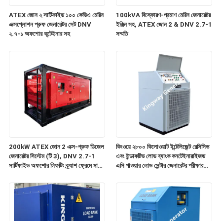
ATEX জোন ২ সার্টিফাইড ১০০ কেভিএ মেরিন
100kVA বিস্ফোরণ-প্রমাণ মেরিন জেনারেটর
এক্সপ্লোশন প্রুফ জেনারেটর সেট DNV
ইঞ্জিন সহ, ATEX জোন 2 & DNV 2.7-1
২.৭-১ অফশোর কন্টেইনার সহ
সম্মতি
200kW ATEX জোন 2 এক্স-প্রুফ ডিজেল
কিংওয়ে ২৮০০ কিলোওয়াট ইন্টেলিজেন্ট রেসিসিভ
জেনারেটর সিস্টেম (টি 3), DNV 2.7-1
এবং ইন্ডাকটিভ লোড ব্যাংক কনটেইনারাইজড
সার্টিফাইড অফশোর লিফটিং ক্র্যাশ ফ্রেমে মাউন্ট
এসি পাওয়ার লোড সেন্টার জেনারেটর পরীক্ষার
করা
জন্য