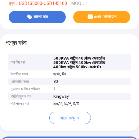
মূল্য：USD135000-USD145100
MOQ：1
ভালো দাম
এখন যোগাযোগ
পণ্যের বর্ণনা
,
500KVA কামিন্স 400kw জেনারেটর
লক্ষণীয় করা
,
500KVA কামিন্স 400kw জেনারেটর
400kw কামিন্স 500kv জেনারেটর
উৎপত্তি স্থল
হুবেই, চীন
ডেলিভারি সময়
30
ন্যূনতম চাহিদার পরিমাণ
1
পরিচিতিমুলক নাম
Kingway
পরিশোধের শর্ত
এল/সি, ডি/পি, টি/টি
আরো দেখুন