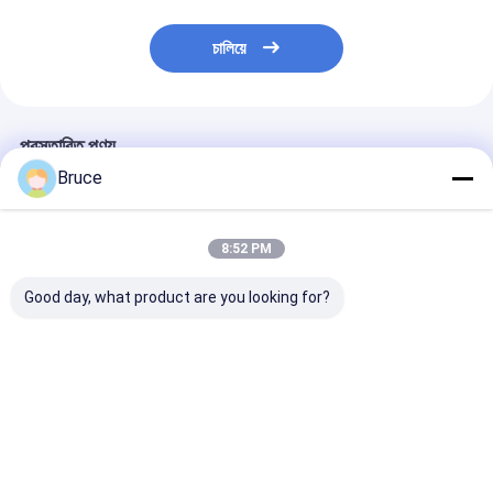
চালিয়ে
প্রস্তাবিত পণ্য
Bruce
8:52 PM
Good day, what product are you looking for?
ATEX জোন ২ সার্টিফাইড ১০০
100kVA বিস্ফোরণ-প্রমাণ
200kW ATEX জো
কেভিএ মেরিন এক্সপ্লোশন প্রুফ
মেরিন জেনারেটর ইঞ্জিন সহ,
এক্স-প্রুফ ডিজেল জেন
জেনারেটর সেট DNV ২.৭-১
ATEX জোন 2 & DNV
সিস্টেম (টি 3), D
অফশোর কন্টেইনার সহ
2.7-1 সম্মতি
সার্টিফাইড অফশোর লি
ক্র্যাশ ফ্রেমে মাউন্ট কর
ভালো দাম
ভালো দাম
ভালো দাম