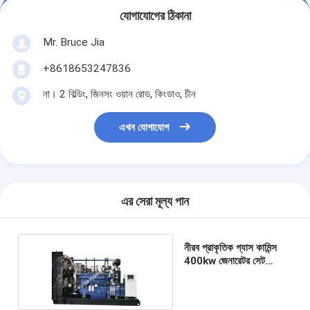
যোগাযোগের ঠিকানা
Mr. Bruce Jia
+8618653247836
না। 2 বিল্ডিং, জিনসং ওয়ান রোড, কিংডাও, চীন
এখন যোগাযোগ
এর সেরা মূল্য পান
নীরব প্রাকৃতিক গ্যাস কামিন্স
400kw জেনারেটর সেট
500KVA 4 স্ট্রোক