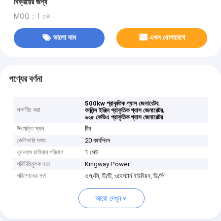
বিক্রয়ের জন্য
MOQ：1 সেট
ভালো দাম
এখন যোগাযোগ
পণ্যের বর্ণনা
,
500kw প্রাকৃতিক গ্যাস জেনারেটর
লক্ষণীয় করা
,
কামিন্স ইঞ্জিন প্রাকৃতিক গ্যাস জেনারেটর
৬২৫ কেভিএ প্রাকৃতিক গ্যাস জেনারেটর
উৎপত্তি স্থল
চীন
ডেলিভারি সময়
20 কার্যদিবস
ন্যূনতম চাহিদার পরিমাণ
1 সেট
পরিচিতিমুলক নাম
Kingway Power
পরিশোধের শর্ত
এল/সি, টি/টি, ওয়েস্টার্ন ইউনিয়ন, ডি/পি
আরো দেখুন