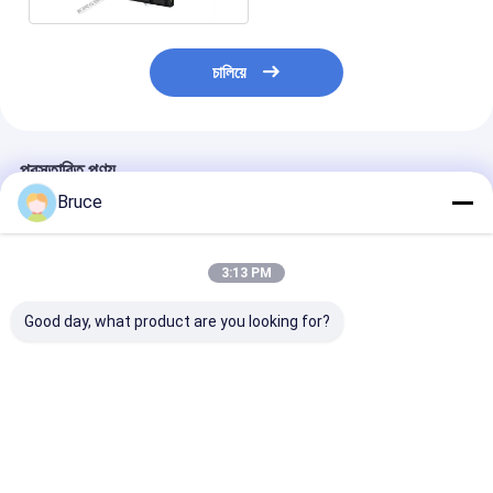
চালিয়ে
প্রস্তাবিত পণ্য
Bruce
3:13 PM
Good day, what product are you looking for?
ATEX জোন ২ সার্টিফাইড ১০০
100kVA বিস্ফোরণ-প্রমাণ
200kW ATEX জো
কেভিএ মেরিন এক্সপ্লোশন প্রুফ
মেরিন জেনারেটর ইঞ্জিন সহ,
এক্স-প্রুফ ডিজেল জেন
জেনারেটর সেট DNV ২.৭-১
ATEX জোন 2 & DNV
সিস্টেম (টি 3), D
অফশোর কন্টেইনার সহ
2.7-1 সম্মতি
সার্টিফাইড অফশোর লি
ক্র্যাশ ফ্রেমে মাউন্ট কর
ভালো দাম
ভালো দাম
ভালো দাম