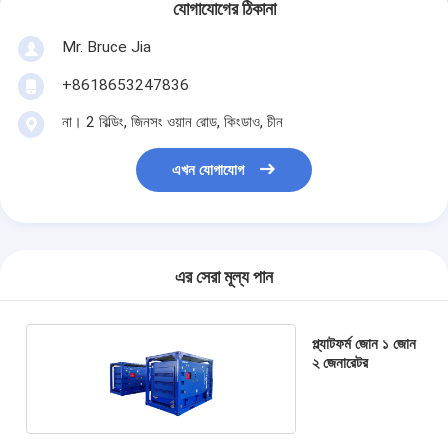
যোগাযোগের ঠিকানা
Mr. Bruce Jia
+8618653247836
না। 2 বিল্ডিং, জিনসং ওয়ান রোড, কিংডাও, চীন
এখন যোগাযোগ
এর সেরা মূল্য পান
প্ল্যাটফর্ম জোন ১ জোন
২ জেনারেটর