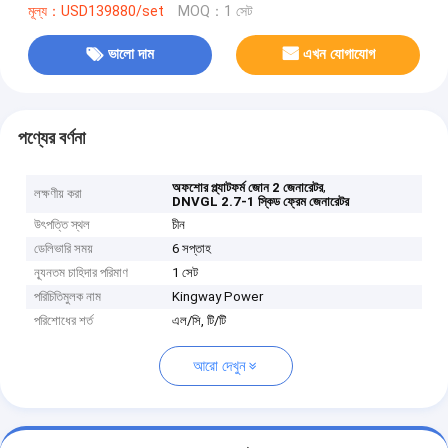
মূল্য：USD139880/set
MOQ：1 সেট
ভালো দাম
এখন যোগাযোগ
পণ্যের বর্ণনা
,
অফশোর প্ল্যাটফর্ম জোন 2 জেনারেটর
লক্ষণীয় করা
DNVGL 2.7-1 স্কিড ফ্রেম জেনারেটর
উৎপত্তি স্থল
চীন
ডেলিভারি সময়
6 সপ্তাহ
ন্যূনতম চাহিদার পরিমাণ
1 সেট
পরিচিতিমুলক নাম
Kingway Power
পরিশোধের শর্ত
এল/সি, টি/টি
আরো দেখুন