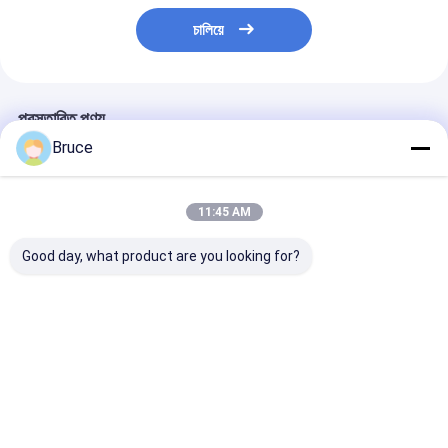
চালিয়ে
প্রস্তাবিত পণ্য
Bruce
11:45 AM
Good day, what product are you looking for?
কিংওয়ে এটিএক্স জোন ২ সুল্লার
375CFM ATEX জোন ২
250 কেভিএ এটিএক্স
এয়ার কম্প্রেসার ১৮৬ সিএফএম
এক্সপ্রুফ এয়ার কমপ্রেসার সঙ্গে
বিস্ফোরণ-প্রমাণ ডিজ
১০০ পিসি অফশোর তেল ও গ্যাস
DNV লিফটিং ফ্রেম জোন ২
জেনারেট 50Hz 6
ক্ষেত্রের জন্য
এয়ার কমপ্রেসার
2/ জোন 1 ব্যবহার ড
জেনারেটর সেট
ভালো দাম
ভালো দাম
ভালো দাম